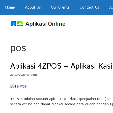
Skip
Home
About Us
Our Clients
Contact Us
Ap
to
content
pos
Aplikasi 4ZPOS – Aplikasi Kasi
23/03/2020
by
admin
4Z-POS adalah sebuah aplikasi toko/kasir/penjualan ritel (poi
secara offline dan dapat dipakai secara parallel dan dengan t