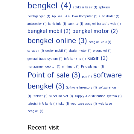
bengkel
(4)
aplikasi kasir
(1)
aplikasi
perdagangan
(1)
Aplikasi POS Toko Komputer
(1)
auto dealer
(1)
autodealer
(1)
bank info
(1)
bank tv
(1)
bengkel berbasis web
(1)
bengkel mobil
(2)
bengkel motor
(2)
bengkel online
(3)
bengkel v2.0
(1)
carwash
(1)
dealer mobil
(1)
dealer motor
(1)
e-bengkel
(1)
kasir
(2)
general trade system
(1)
info bank tv
(1)
managemen debitur
(1)
minimart
(1)
Pergudangan
(1)
Point of sale
(3)
software
pos
(1)
bengkel
(3)
Software Inventory
(1)
software kasir
(1)
Stokist
(1)
super market
(1)
supply & distribution system
(1)
televisi info bank
(1)
toko
(1)
web base apps
(1)
web base
bengkel
(1)
Recent visit