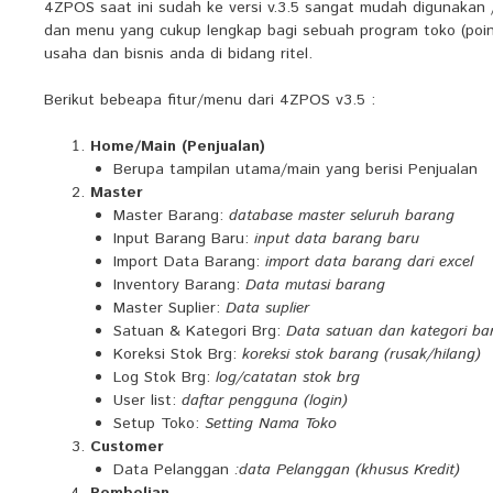
4ZPOS saat ini sudah ke versi v.3.5 sangat mudah digunakan 
dan menu yang cukup lengkap bagi sebuah program toko (point 
usaha dan bisnis anda di bidang ritel.
Berikut bebeapa fitur/menu dari 4ZPOS v3.5 :
Home/Main (Penjualan)
Berupa tampilan utama/main yang berisi Penjualan
Master
Master Barang:
database master seluruh barang
Input Barang Baru:
input data barang baru
Import Data Barang:
import data barang dari excel
Inventory Barang:
Data mutasi barang
Master Suplier:
Data suplier
Satuan & Kategori Brg:
Data satuan dan kategori ba
Koreksi Stok Brg:
koreksi stok barang (rusak/hilang)
Log Stok Brg:
log/catatan stok brg
User list:
daftar pengguna (login)
Setup Toko:
Setting Nama Toko
Customer
Data Pelanggan
:data Pelanggan (khusus Kredit)