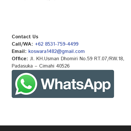
b
t
s
l
L
e
o
e
A
i
o
r
p
n
k
p
k
Contact Us
Call/WA:
+62 8531-759-4499
Email:
koswara1482@gmail.com
Office:
Jl. KH.Usman Dhomiri No.59 RT.07/RW.18,
Padasuka – Cimahi 40526