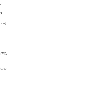
)
t)
iode)
 (PO)
tore)