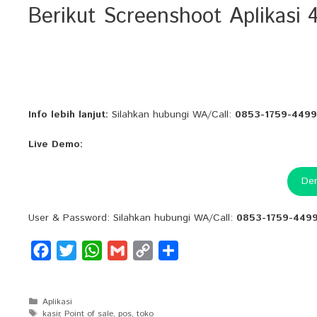
Berikut Screenshoot Aplikasi
Info lebih lanjut:
Silahkan hubungi WA/Call:
0853-1759-4499
Live Demo:
De
User & Password: Silahkan hubungi WA/Call:
0853-1759-449
F
T
W
G
C
S
a
w
h
m
o
h
c
i
a
a
p
a
Categories
Aplikasi
e
t
t
i
y
r
Tags
kasir
,
Point of sale
,
pos
,
toko