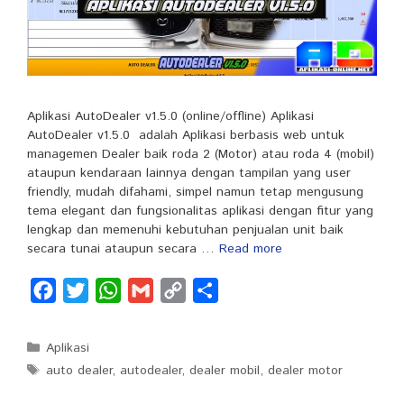
Aplikasi AutoDealer v1.5.0 (online/offline) Aplikasi
AutoDealer v1.5.0 adalah Aplikasi berbasis web untuk
managemen Dealer baik roda 2 (Motor) atau roda 4 (mobil)
ataupun kendaraan lainnya dengan tampilan yang user
friendly, mudah difahami, simpel namun tetap mengusung
tema elegant dan fungsionalitas aplikasi dengan fitur yang
lengkap dan memenuhi kebutuhan penjualan unit baik
secara tunai ataupun secara …
Read more
F
T
W
G
C
S
a
w
h
m
o
h
c
i
a
a
p
a
Categories
Aplikasi
e
t
t
i
y
r
Tags
auto dealer
,
autodealer
,
dealer mobil
,
dealer motor
b
t
s
l
L
e