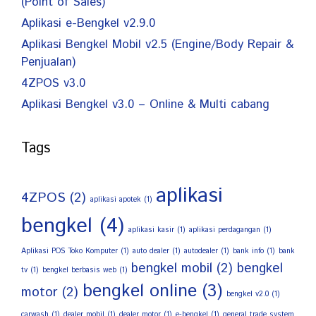
(Point of Sales)
Aplikasi e-Bengkel v2.9.0
Aplikasi Bengkel Mobil v2.5 (Engine/Body Repair &
Penjualan)
4ZPOS v3.0
Aplikasi Bengkel v3.0 – Online & Multi cabang
Tags
aplikasi
4ZPOS
(2)
aplikasi apotek
(1)
bengkel
(4)
aplikasi kasir
(1)
aplikasi perdagangan
(1)
Aplikasi POS Toko Komputer
(1)
auto dealer
(1)
autodealer
(1)
bank info
(1)
bank
bengkel mobil
(2)
bengkel
tv
(1)
bengkel berbasis web
(1)
bengkel online
(3)
motor
(2)
bengkel v2.0
(1)
carwash
(1)
dealer mobil
(1)
dealer motor
(1)
e-bengkel
(1)
general trade system