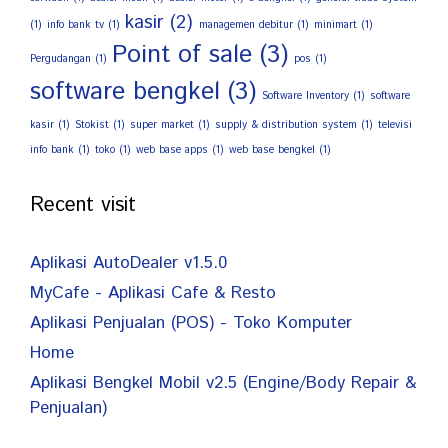
kasir
(2)
(1)
info bank tv
(1)
managemen debitur
(1)
minimart
(1)
Point of sale
(3)
Pergudangan
(1)
pos
(1)
software bengkel
(3)
Software Inventory
(1)
software
kasir
(1)
Stokist
(1)
super market
(1)
supply & distribution system
(1)
televisi
info bank
(1)
toko
(1)
web base apps
(1)
web base bengkel
(1)
Recent visit
Aplikasi AutoDealer v1.5.0
MyCafe - Aplikasi Cafe & Resto
Aplikasi Penjualan (POS) - Toko Komputer
Home
Aplikasi Bengkel Mobil v2.5 (Engine/Body Repair &
Penjualan)