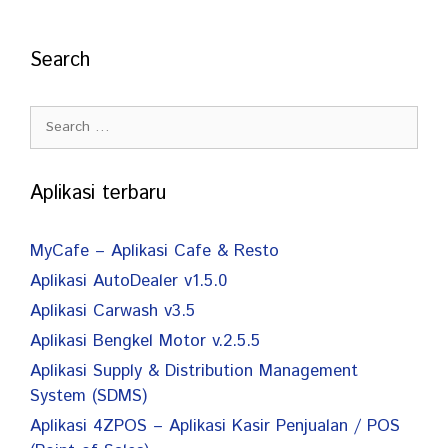
o
e
A
i
o
r
p
n
Search
k
p
k
Search
for:
Aplikasi terbaru
MyCafe – Aplikasi Cafe & Resto
Aplikasi AutoDealer v1.5.0
Aplikasi Carwash v3.5
Aplikasi Bengkel Motor v.2.5.5
Aplikasi Supply & Distribution Management
System (SDMS)
Aplikasi 4ZPOS – Aplikasi Kasir Penjualan / POS