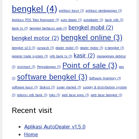
bengkel
(4)
aplikasi kasir
(1)
aplikasi perdagangan
(1)
Aplikasi POS Toko Komputer
(1)
auto dealer
(1)
autodealer
(1)
bank info
(1)
bengkel mobil
(2)
bank tv
(1)
bengkel berbasis web
(1)
bengkel online
(3)
bengkel motor
(2)
bengkel v2.0
(1)
carwash
(1)
dealer mobil
(1)
dealer motor
(1)
e-bengkel
(1)
kasir
(2)
general trade system
(1)
info bank tv
(1)
managemen debitur
Point of sale
(3)
(1)
minimart
(1)
Pergudangan
(1)
pos
software bengkel
(3)
(1)
Software Inventory
(1)
software kasir
(1)
Stokist
(1)
super market
(1)
supply & distribution system
(1)
televisi info bank
(1)
toko
(1)
web base apps
(1)
web base bengkel
(1)
Recent visit
Aplikasi AutoDealer v1.5.0
Home