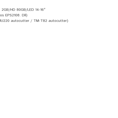
AM 2GB/HD 80GB/LED 14-16″
os EPS2108. Dll)
U220 autocutter / TM-T82 autocutter)