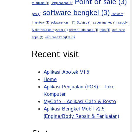
Point of sale
(3)
minimart
(1)
Pergudangan
(1)
software bengkel
(3)
pos
(1)
Software
Inventory
(1)
software kasir
(1)
Stokist
(1)
super market
(1)
supply
& distribution system
(1)
televisi info bank
(1)
toko
(1)
web base
apps
(1)
web base bengkel
(1)
Recent visit
Aplikasi Apotek V1.5
Home
Aplikasi Penjualan (POS) - Toko
Komputer
MyCafe - Aplikasi Cafe & Resto
Aplikasi Bengkel Mobil v2.5
(Engine/Body Repair & Penjualan)