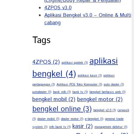
(Engine/Body Repair & Penjualan)
4ZPOS v3.0
Aplikasi Bengkel v3.0 – Online & Multi
cabang
Tags
aplikasi
4ZPOS
(2)
aplikasi apotek
(1)
bengkel
(4)
aplikasi kasir
(1)
aplikasi
perdagangan
(1)
Aplikasi POS Toko Komputer
(1)
auto dealer
(1)
autodealer
(1)
bank info
(1)
bank tv
(1)
bengkel berbasis web
(1)
bengkel mobil
(2)
bengkel motor
(2)
bengkel online
(3)
bengkel v2.0
(1)
carwash
(1)
dealer mobil
(1)
dealer motor
(1)
e-bengkel
(1)
general trade
kasir
(2)
system
(1)
info bank tv
(1)
managemen debitur
(1)