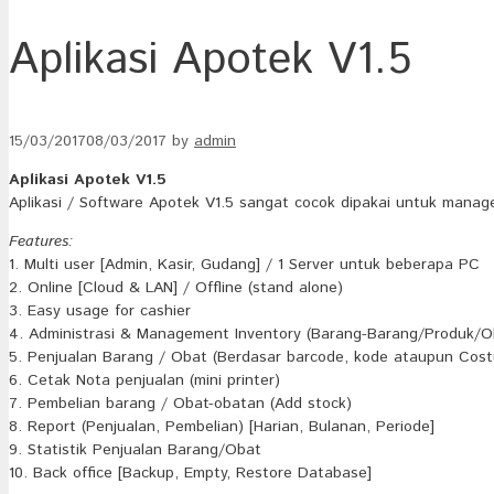
Aplikasi Apotek V1.5
15/03/2017
08/03/2017
by
admin
Aplikasi Apotek V1.5
Aplikasi / Software Apotek V1.5 sangat cocok dipakai untuk mana
Features:
1. Multi user [Admin, Kasir, Gudang] / 1 Server untuk beberapa PC
2. Online [Cloud & LAN] / Offline (stand alone)
3. Easy usage for cashier
4. Administrasi & Management Inventory (Barang-Barang/Produk/Ob
5. Penjualan Barang / Obat (Berdasar barcode, kode ataupun Costu
6. Cetak Nota penjualan (mini printer)
7. Pembelian barang / Obat-obatan (Add stock)
8. Report (Penjualan, Pembelian) [Harian, Bulanan, Periode]
9. Statistik Penjualan Barang/Obat
10. Back office [Backup, Empty, Restore Database]